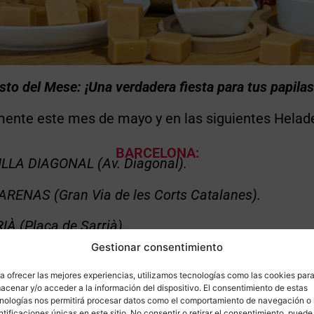
to del Mese: ¡
Una verdadera fiesta para tus papilas
ente este mes de mayo y en las siguientes Helade
BARCELONA:
ILLA DIAGONAL (Av. Diagonal).
 ARENAS (Gran Via de les Corts Catalanes).
IÀ (Plaça de Sarrià).
Gestionar consentimiento
E SEC (C/ Blai) .
a ofrecer las mejores experiencias, utilizamos tecnologías como las cookies par
IA (Pl. Revolució)
acenar y/o acceder a la información del dispositivo. El consentimiento de estas
nologías nos permitirá procesar datos como el comportamiento de navegación o 
ntificaciones únicas en este sitio. No consentir o retirar el consentimiento, puede