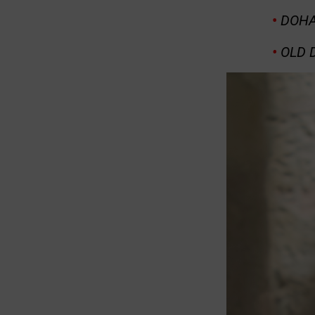
•
DOHA 
•
OLD D