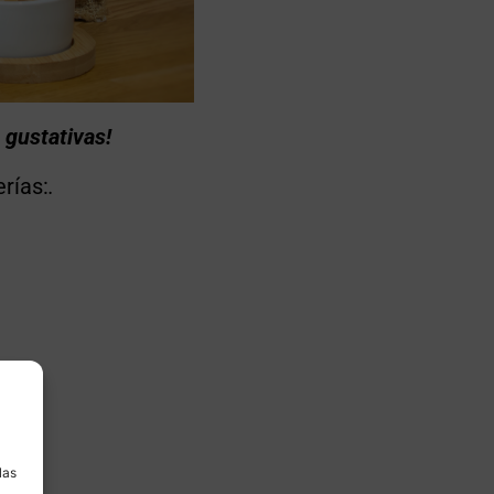
 gustativas!
rías:
.
a
las