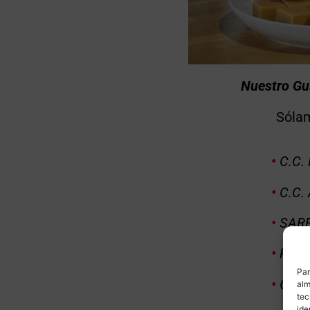
Nuestro Gus
Sólam
•
C.C. 
•
C.C.
•
SARR
•
POBL
Par
•
GRÀC
alm
tec
ide