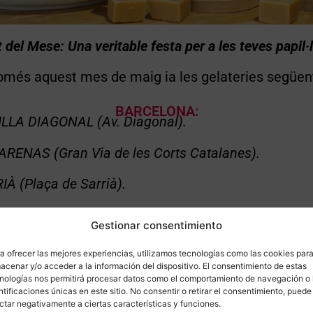
 del Mese: Una veritable festa per a les teves papil·
més aquest mes de maig ia les gelateries següen
BARCELONA:
ILLA DIAGONAL (Av. Diagonal).
 ARENAS (Gran Via de les Corts Catalanes).
IÀ (Plaça de Sarrià).
E SEC (C/ Blai) .
Gestionar consentimiento
IA (Pl. Revolució)
a ofrecer las mejores experiencias, utilizamos tecnologías como las cookies par
acenar y/o acceder a la información del dispositivo. El consentimiento de estas
CALAFELL (Costa Dorada)
:
nologías nos permitirá procesar datos como el comportamiento de navegación o 
EIG MARÍTIM (Av. Sant Joan de Déu, 25)
ntificaciones únicas en este sitio. No consentir o retirar el consentimiento, puede
ctar negativamente a ciertas características y funciones.