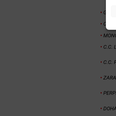
•
GOYA (
•
CUATR
•
MONCL
•
C.C.
•
C.C. 
•
ZARAG
•
PERPI
•
DOHA 