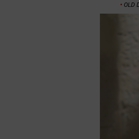
•
OLD D