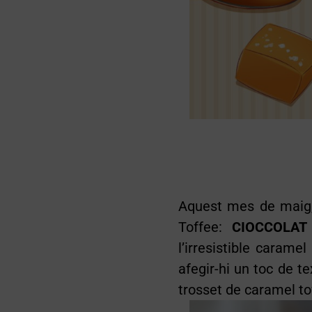
Aquest mes de maig,
Toffee:
CIOCCOLAT
l’irresistible carame
afegir-hi un toc de t
trosset de caramel to