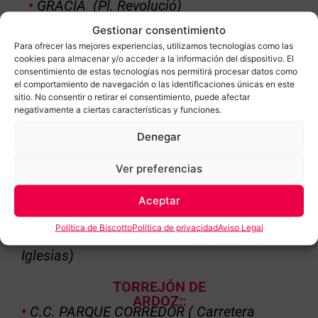
•
GRÀCIA (Pl. Revolució)
Gestionar consentimiento
•
C.C. MAREMAGNUM (Moll d’Espanya)
Para ofrecer las mejores experiencias, utilizamos tecnologías como las
cookies para almacenar y/o acceder a la información del dispositivo. El
consentimiento de estas tecnologías nos permitirá procesar datos como
el comportamiento de navegación o las identificaciones únicas en este
MADRID:
sitio. No consentir o retirar el consentimiento, puede afectar
•
GOYA (Avenida Felipe II, 15)
negativamente a ciertas características y funciones.
Denegar
•
CUATRO CAMINOS (C. Santa Engracia)
Ver preferencias
•
C.C. LA VAGUADA
(
Av. de Monforte de
Lemos)
Aceptar
FUENLABRADA:
Política de Biscotto
Política de privacidad
Aviso Legal
•
C.C. PLAZA LORANCA 2 (
Avda. Pablo
Iglesias)
TORREJÓN DE
ARDOZ::
•
C.C. PARQUE CORREDOR (
Carretera