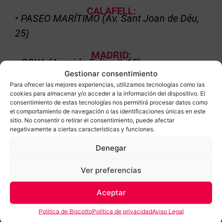
CALAFELL:
•
PASEO MARÍTIMO (Av. Sant Joan de Déu,
25)
MADRID:
•
GOYA (Avenida Felipe II, 15)
Gestionar consentimiento
•
CUATRO CAMINOS (C. Santa Engracia)
Para ofrecer las mejores experiencias, utilizamos tecnologías como las
cookies para almacenar y/o acceder a la información del dispositivo. El
consentimiento de estas tecnologías nos permitirá procesar datos como
•
MONCLOA (C. Princesa, 79)
el comportamiento de navegación o las identificaciones únicas en este
sitio. No consentir o retirar el consentimiento, puede afectar
•
C.C. LA VAGUADA
(
Av. de Monforte de
negativamente a ciertas características y funciones.
Lemos)
Denegar
LEGANÉS:
Ver preferencias
•
C.C. PARQUESUR (
Avda. Pablo Iglesias)
Aceptar
TORREJÓN DE
ARDOZ::
•
C.C. PARQUE CORREDOR (
Av. Gran
Política de Biscotto
Política de privacidad
Aviso Legal