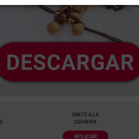
ÚNETE A LA
SQUADRA
S.
APLICAR