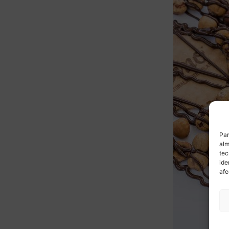
Par
alm
tec
ide
afe