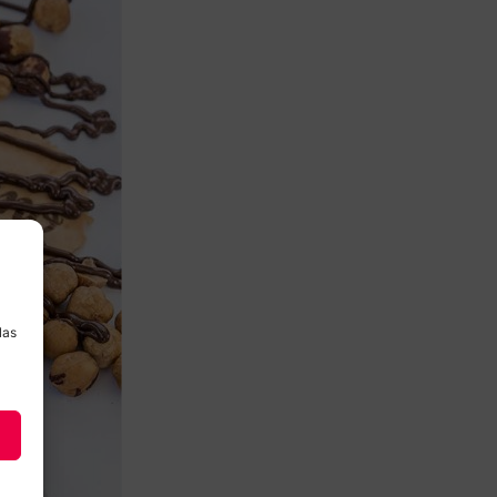
a
las