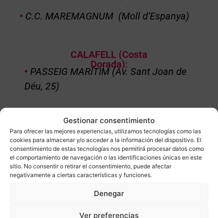
•
C.C. MAREMAGNUM (Moll d’Espanya)
CALAFELL (Costa
Dorada)
:
•
PASSEIG MARÍTIM (Av. Sant Joan de
Déu, 25)
MADRID:
Gestionar consentimiento
•
GOYA (Avenida Felipe II, 15)
Para ofrecer las mejores experiencias, utilizamos tecnologías como las
cookies para almacenar y/o acceder a la información del dispositivo. El
•
CUATRO CAMINOS (C. Santa Engracia)
consentimiento de estas tecnologías nos permitirá procesar datos como
el comportamiento de navegación o las identificaciones únicas en este
sitio. No consentir o retirar el consentimiento, puede afectar
•
MONCLOA (C. Princesa, 79)
negativamente a ciertas características y funciones.
•
C.C. LA VAGUADA
(
Av. de Monforte de
Denegar
Lemos)
Ver preferencias